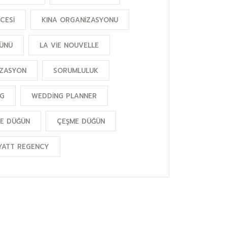
CESI
KINA ORGANIZASYONU
ĞÜNÜ
LA VIE NOUVELLE
ZASYON
SORUMLULUK
G
WEDDING PLANNER
E DÜĞÜN
ÇEŞME DÜĞÜN
HYATT REGENCY