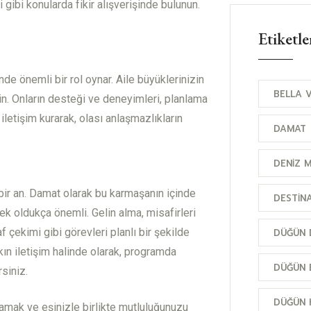
 gibi konularda fikir alışverişinde bulunun.
Etiketle
de önemli bir rol oynar. Aile büyüklerinizin
BELLA V
in. Onların desteği ve deneyimleri, planlama
r iletişim kurarak, olası anlaşmazlıkların
DAMAT
DENIZ 
bir an. Damat olarak bu karmaşanın içinde
DESTIN
ek oldukça önemli. Gelin alma, misafirleri
f çekimi gibi görevleri planlı bir şekilde
DÜĞÜN 
akın iletişim halinde olarak, programda
DÜĞÜN E
siniz.
DÜĞÜN H
amak ve eşinizle birlikte mutluluğunuzu