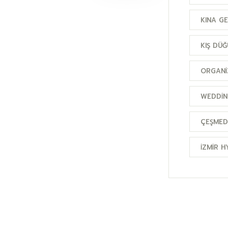
KINA GE
KIŞ DÜ
ORGANI
WEDDIN
ÇEŞMED
İZMIR 