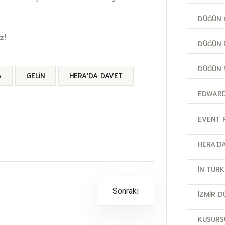
DÜĞÜN 
z!
DÜĞÜN 
DÜĞÜN 
A
GELIN
HERA'DA DAVET
EDWARD
EVENT 
HERA'D
IN TUR
Sonraki
IZMIR 
KUSURS