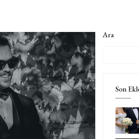
Ara
Son Ekl