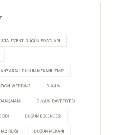
r
ISTA EVENT DÜĞÜN FIYATLARI
MANZARALI DÜĞÜN MEKANI İZMIR
ATION WEDDING
DÜĞÜN
DANIŞMANI
DÜĞÜN DAVETIYESI
KIBI
DÜĞÜN EĞLENCESI
AZIRLIĞI
DÜĞÜN MEKANI