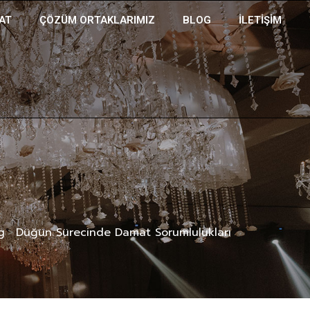
AT
ÇÖZÜM ORTAKLARIMIZ
BLOG
İLETIŞIM
g
Düğün Sürecinde Damat Sorumlulukları
>