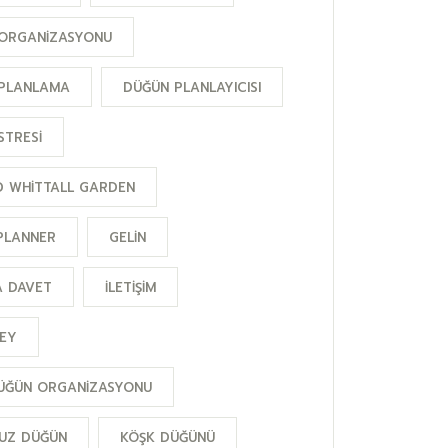
ORGANIZASYONU
PLANLAMA
DÜĞÜN PLANLAYICISI
STRESI
 WHITTALL GARDEN
PLANNER
GELIN
A DAVET
ILETIŞIM
KEY
DÜĞÜN ORGANIZASYONU
UZ DÜĞÜN
KÖŞK DÜĞÜNÜ