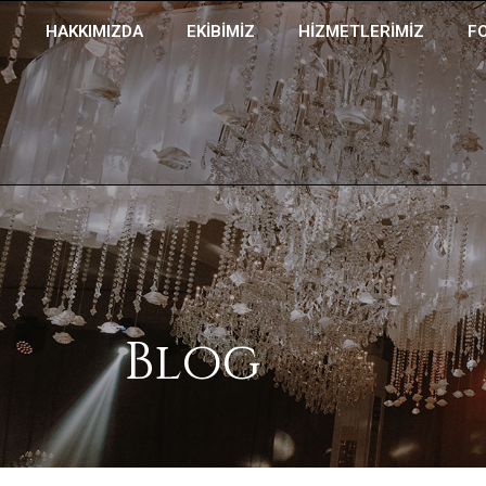
HAKKIMIZDA
EKIBIMIZ
HIZMETLERIMIZ
F
Blog