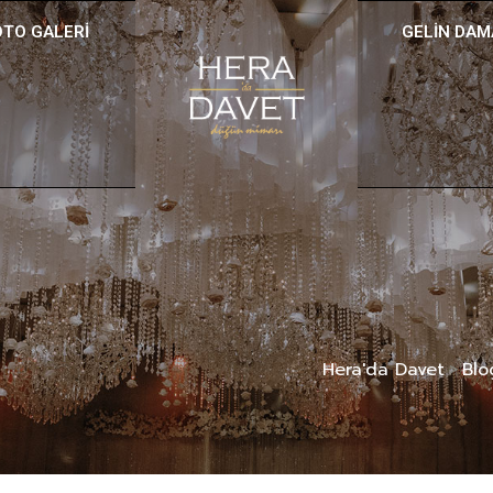
OTO GALERI
GELIN DAM
Hera'da Davet
Blo
>