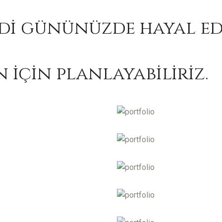
di gününüzde hayal ed
n için planlayabiliriz.