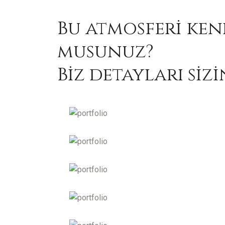
Bu atmosferi ken
musunuz?
Biz detayları sizi