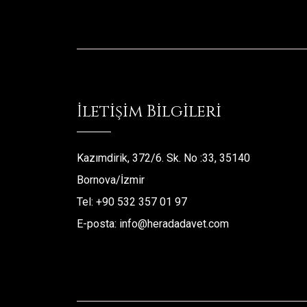
İletişim Bilgileri
Kazımdirik, 372/6. Sk. No :33, 35140
Bornova/İzmir
Tel: +90 532 357 01 97
E-posta: info@heradadavet.com